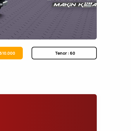
.610.000
Tenor : 60