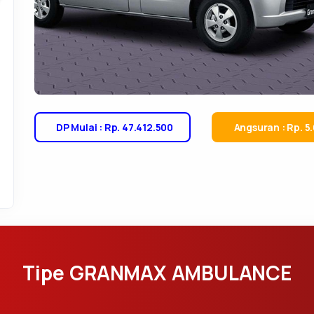
DP Mulai : Rp. 47.412.500
Angsuran : Rp. 5
Tipe GRANMAX AMBULANCE